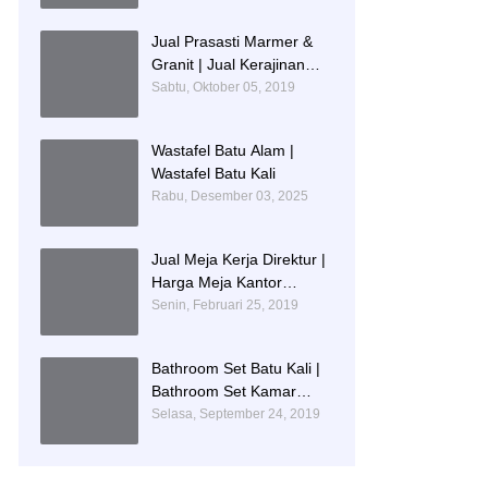
IDENTITAS PENDIDIKAN
Jual Prasasti Marmer &
Granit | Jual Kerajinan
Prasasti
Sabtu, Oktober 05, 2019
Wastafel Batu Alam |
Wastafel Batu Kali
Rabu, Desember 03, 2025
Jual Meja Kerja Direktur |
Harga Meja Kantor
Marmer
Senin, Februari 25, 2019
Bathroom Set Batu Kali |
Bathroom Set Kamar
Mandi Mewah
Selasa, September 24, 2019