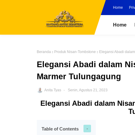
Home
Pri
Home
Beranda
Produk Nisan-Tombstone
Elegansi Abadi dalam
Elegansi Abadi dalam Ni
Marmer Tulungagung
Anita Tyas
Senin, Agustus 21, 2023
Elegansi Abadi dalam Nisan
T
Table of Contents