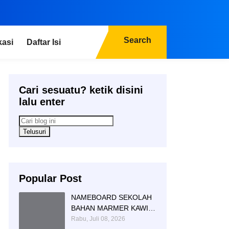
Search
kasi
Daftar Isi
Cari sesuatu? ketik disini
lalu enter
Popular Post
NAMEBOARD SEKOLAH
BAHAN MARMER KAWI
AGUNG SIMBOL DAN
Rabu, Juli 08, 2026