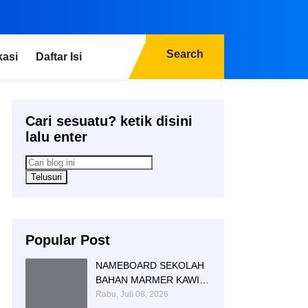
Search
kasi
Daftar Isi
Cari sesuatu? ketik disini
lalu enter
Popular Post
NAMEBOARD SEKOLAH
BAHAN MARMER KAWI
AGUNG SIMBOL DAN
Rabu, Juli 08, 2026