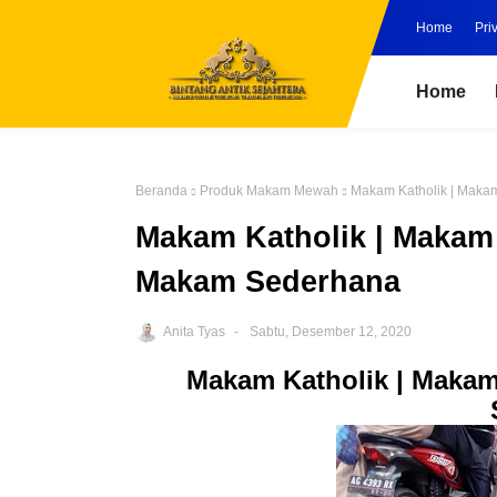
Home
Pri
Home
Beranda
Produk Makam Mewah
Makam Katholik | Makam
Makam Katholik | Makam 
Makam Sederhana
Anita Tyas
Sabtu, Desember 12, 2020
Makam Katholik | Makam 