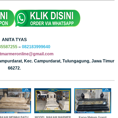
ANITA TYAS
85587255
–
082183999640
tmarmeronline@gmail.com
Campurdarat, Kec. Campurdarat, Tulungagung, Jawa Timur
66272.
AKAM MEWAH BATU
MODEL MAKAM MARMER
Karya Makam Granit