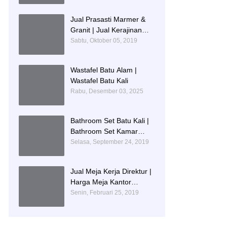
IDENTITAS PENDIDIKAN
Jual Prasasti Marmer &
Granit | Jual Kerajinan
Prasasti
Sabtu, Oktober 05, 2019
Wastafel Batu Alam |
Wastafel Batu Kali
Rabu, Desember 03, 2025
Bathroom Set Batu Kali |
Bathroom Set Kamar
Mandi Mewah
Selasa, September 24, 2019
Jual Meja Kerja Direktur |
Harga Meja Kantor
Marmer
Senin, Februari 25, 2019