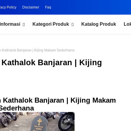
vacy Policy
Disclaimer
Faq
Informasi
Kategori Produk
Katalog Produk
Lo
 Kathalok Banjaran | Kijing Makam Sederhana
Kathalok Banjaran | Kijing
Kathalok Banjaran | Kijing Makam
Sederhana