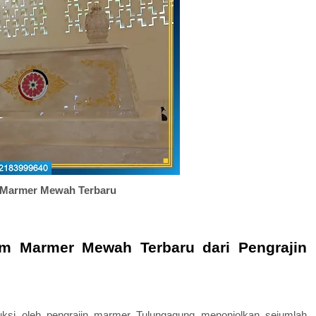
Marmer Mewah Terbaru
m Marmer Mewah Terbaru dari Pengrajin
ksi oleh pengrajin marmer Tulungagung menonjolkan sejumlah