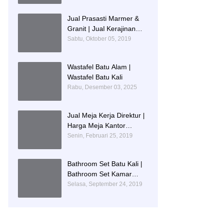
IDENTITAS PENDIDIKAN
Jual Prasasti Marmer &
Granit | Jual Kerajinan
Prasasti
Sabtu, Oktober 05, 2019
Wastafel Batu Alam |
Wastafel Batu Kali
Rabu, Desember 03, 2025
Jual Meja Kerja Direktur |
Harga Meja Kantor
Marmer
Senin, Februari 25, 2019
Bathroom Set Batu Kali |
Bathroom Set Kamar
Mandi Mewah
Selasa, September 24, 2019