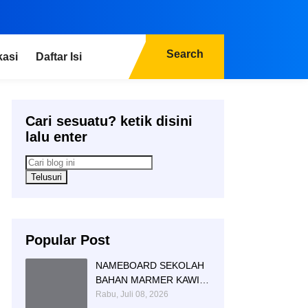
Search
kasi
Daftar Isi
Cari sesuatu? ketik disini
lalu enter
Popular Post
NAMEBOARD SEKOLAH
BAHAN MARMER KAWI
AGUNG SIMBOL DAN
Rabu, Juli 08, 2026