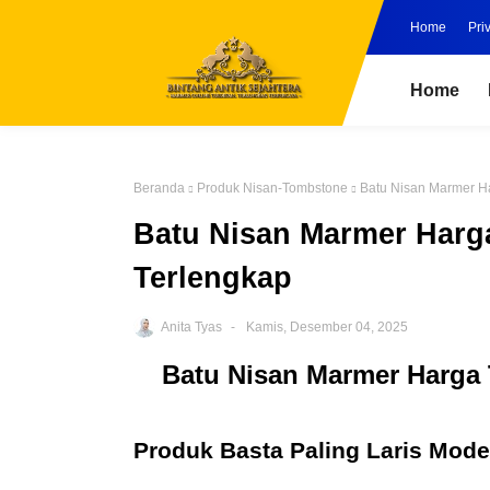
Home
Pri
Home
Beranda
Produk Nisan-Tombstone
Batu Nisan Marmer H
Batu Nisan Marmer Harg
Terlengkap
Anita Tyas
Kamis, Desember 04, 2025
Batu Nisan Marmer Harga
Produk Basta Paling Laris Mode