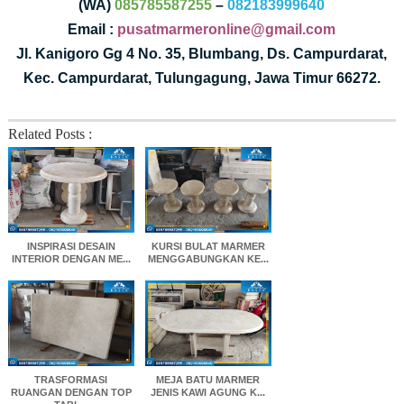
(WA)
085785587255
–
082183999640
Email :
pusatmarmeronline@gmail.com
Jl. Kanigoro Gg 4 No. 35, Blumbang, Ds. Campurdarat,
Kec. Campurdarat, Tulungagung, Jawa Timur 66272.
Related Posts :
INSPIRASI DESAIN
KURSI BULAT MARMER
INTERIOR DENGAN ME...
MENGGABUNGKAN KE...
TRASFORMASI
MEJA BATU MARMER
RUANGAN DENGAN TOP
JENIS KAWI AGUNG K...