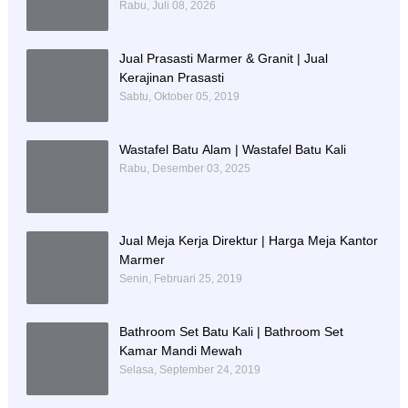
PENDIDIKAN
Rabu, Juli 08, 2026
Jual Prasasti Marmer & Granit | Jual
Kerajinan Prasasti
Sabtu, Oktober 05, 2019
Wastafel Batu Alam | Wastafel Batu Kali
Rabu, Desember 03, 2025
Jual Meja Kerja Direktur | Harga Meja Kantor
Marmer
Senin, Februari 25, 2019
Bathroom Set Batu Kali | Bathroom Set
Kamar Mandi Mewah
Selasa, September 24, 2019