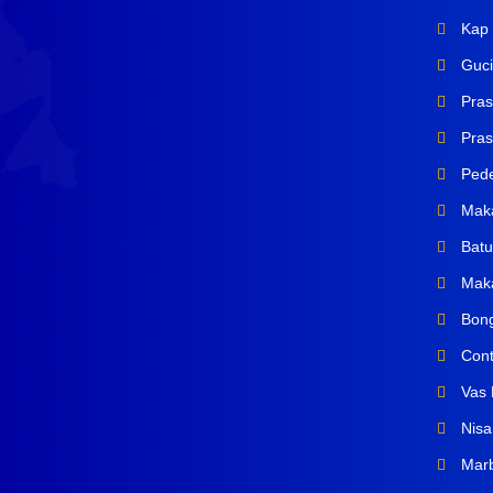
Kap 
Guci
Pras
Prasa
Pede
Mak
Batu
Maka
Bong
Cont
Vas 
Nisa
Marb