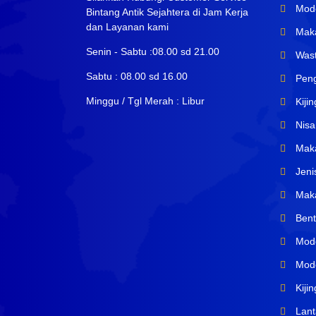
Mode
Bintang Antik Sejahtera di Jam Kerja
dan Layanan kami
Maka
Senin - Sabtu :08.00 sd 21.00
Wast
Sabtu : 08.00 sd 16.00
Peng
Minggu / Tgl Merah : Libur
Kiji
Nisa
Maka
Jeni
Maka
Bent
Mode
Mode
Kiji
Lant