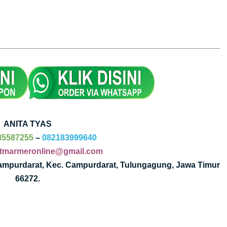
ANITA TYAS
85587255
–
082183999640
tmarmeronline@gmail.com
Campurdarat, Kec. Campurdarat, Tulungagung, Jawa Timur
66272.