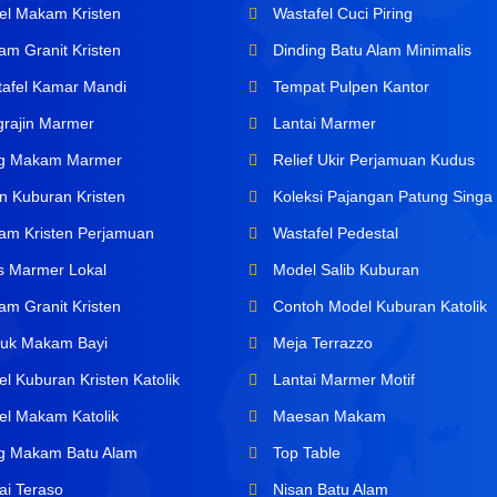
l Makam Kristen
Wastafel Cuci Piring
m Granit Kristen
Dinding Batu Alam Minimalis
afel Kamar Mandi
Tempat Pulpen Kantor
rajin Marmer
Lantai Marmer
ng Makam Marmer
Relief Ukir Perjamuan Kudus
n Kuburan Kristen
Koleksi Pajangan Patung Singa
m Kristen Perjamuan
Wastafel Pedestal
s Marmer Lokal
Model Salib Kuburan
m Granit Kristen
Contoh Model Kuburan Katolik
uk Makam Bayi
Meja Terrazzo
l Kuburan Kristen Katolik
Lantai Marmer Motif
l Makam Katolik
Maesan Makam
ng Makam Batu Alam
Top Table
ai Teraso
Nisan Batu Alam