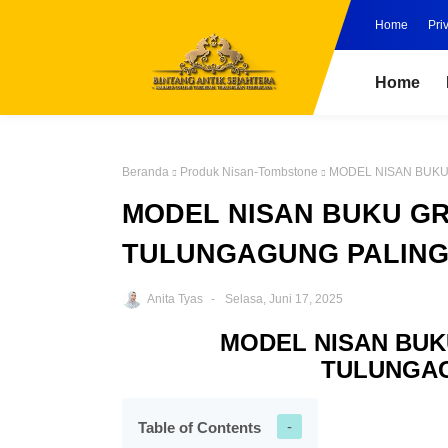
Home
Pri
Home
Beranda
Produk Nisan-Tombstone
MODEL NISAN BUKU
MODEL NISAN BUKU G
TULUNGAGUNG PALING
Anita Tyas
Selasa, Juni 17, 2025
MODEL NISAN BU
TULUNGAG
Table of Contents