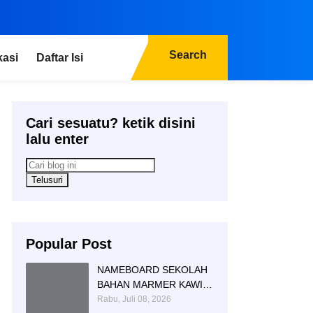
Search
kasi
Daftar Isi
Cari sesuatu? ketik disini
lalu enter
Popular Post
NAMEBOARD SEKOLAH
BAHAN MARMER KAWI
AGUNG SIMBOL DAN
Rabu, Juli 08, 2026