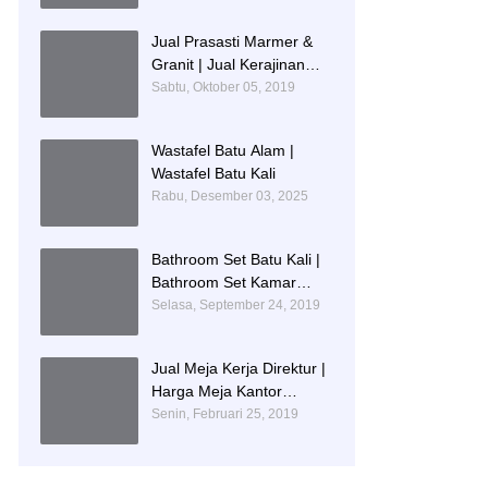
IDENTITAS PENDIDIKAN
Jual Prasasti Marmer &
Granit | Jual Kerajinan
Prasasti
Sabtu, Oktober 05, 2019
Wastafel Batu Alam |
Wastafel Batu Kali
Rabu, Desember 03, 2025
Bathroom Set Batu Kali |
Bathroom Set Kamar
Mandi Mewah
Selasa, September 24, 2019
Jual Meja Kerja Direktur |
Harga Meja Kantor
Marmer
Senin, Februari 25, 2019