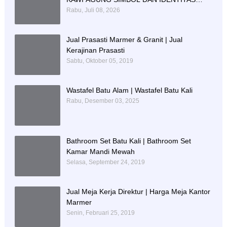
PENDIDIKAN
Rabu, Juli 08, 2026
Jual Prasasti Marmer & Granit | Jual
Kerajinan Prasasti
Sabtu, Oktober 05, 2019
Wastafel Batu Alam | Wastafel Batu Kali
Rabu, Desember 03, 2025
Bathroom Set Batu Kali | Bathroom Set
Kamar Mandi Mewah
Selasa, September 24, 2019
Jual Meja Kerja Direktur | Harga Meja Kantor
Marmer
Senin, Februari 25, 2019