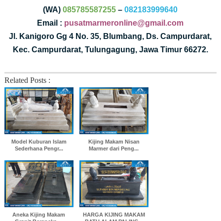
(WA)
085785587255
–
082183999640
Email :
pusatmarmeronline@gmail.com
Jl. Kanigoro Gg 4 No. 35, Blumbang, Ds. Campurdarat,
Kec. Campurdarat, Tulungagung, Jawa Timur 66272.
Related Posts :
Model Kuburan Islam
Kijing Makam Nisan
Sederhana Pengr...
Marmer dari Peng...
Aneka Kijing Makam
HARGA KIJING MAKAM