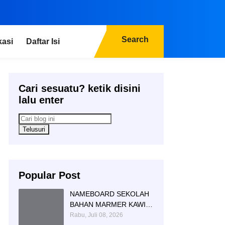
Search
kasi
Daftar Isi
Cari sesuatu? ketik disini
lalu enter
Popular Post
NAMEBOARD SEKOLAH
BAHAN MARMER KAWI
AGUNG SIMBOL DAN
Rabu, Juli 08, 2026