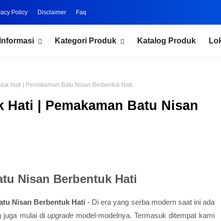
vacy Policy
Disclaimer
Faq
Informasi
Kategori Produk
Katalog Produk
Lo
ntuk Hati | Pemakaman Batu Nisan Berbentuk Hati
k Hati | Pemakaman Batu Nisan
u Nisan Berbentuk Hati
atu Nisan Berbentuk Hati
- Di era yang serba modern saat ini ada
juga mulai di
upgrade
model-modelnya. Termasuk ditempat kami