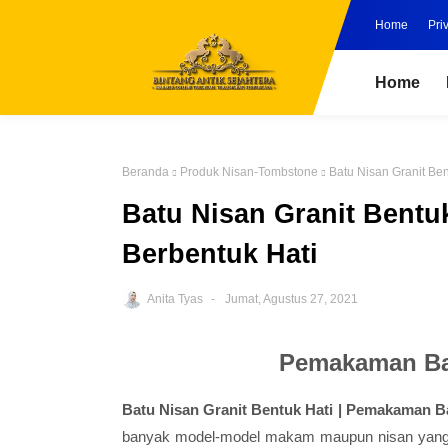
Home
Pri
Home
Beranda
Produk Nisan-Tombstone
Batu Nisan Granit Be
Batu Nisan Granit Bentu
Berbentuk Hati
Anita Tyas
Jumat, Agustus 27, 2021
Pemakaman Bat
Batu Nisan Granit Bentuk Hati | Pemakaman B
banyak model-model makam maupun nisan yang 