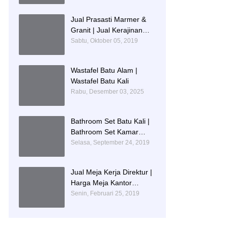
IDENTITAS PENDIDIKAN
Jual Prasasti Marmer &
Granit | Jual Kerajinan
Prasasti
Sabtu, Oktober 05, 2019
Wastafel Batu Alam |
Wastafel Batu Kali
Rabu, Desember 03, 2025
Bathroom Set Batu Kali |
Bathroom Set Kamar
Mandi Mewah
Selasa, September 24, 2019
Jual Meja Kerja Direktur |
Harga Meja Kantor
Marmer
Senin, Februari 25, 2019