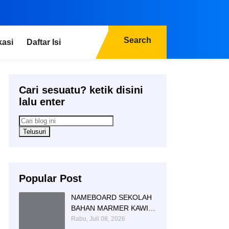
Search
kasi
Daftar Isi
Cari sesuatu? ketik disini
lalu enter
Popular Post
NAMEBOARD SEKOLAH
BAHAN MARMER KAWI
AGUNG SIMBOL DAN
Rabu, Juli 08, 2026