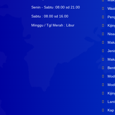
Maka
Senin - Sabtu :08.00 sd 21.00
Wast
Sabtu : 08.00 sd 16.00
Peng
Minggu / Tgl Merah : Libur
Kiji
Nisa
Maka
Jeni
Maka
Bent
Mode
Mode
Kiji
Lant
Kap 