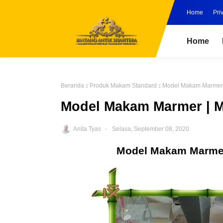
Home
Pri
Home
Beranda
Produk Makam Standard
Model Makam Marmer
Model Makam Marmer | 
Anita Tyas
Selasa, September 08, 2020
Model Makam Marme