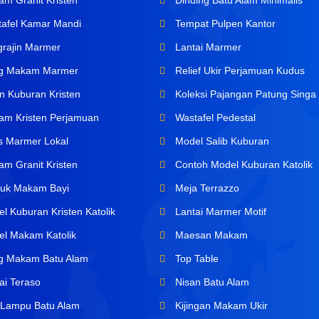
m Granit Kristen
Dinding Batu Alam Minimalis
afel Kamar Mandi
Tempat Pulpen Kantor
rajin Marmer
Lantai Marmer
ng Makam Marmer
Relief Ukir Perjamuan Kudus
n Kuburan Kristen
Koleksi Pajangan Patung Singa
m Kristen Perjamuan
Wastafel Pedestal
s Marmer Lokal
Model Salib Kuburan
m Granit Kristen
Contoh Model Kuburan Katolik
uk Makam Bayi
Meja Terrazzo
l Kuburan Kristen Katolik
Lantai Marmer Motif
l Makam Katolik
Maesan Makam
ng Makam Batu Alam
Top Table
ai Teraso
Nisan Batu Alam
Lampu Batu Alam
Kijingan Makam Ukir