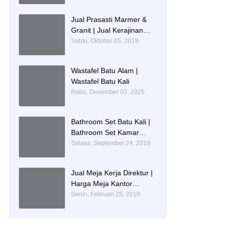
IDENTITAS PENDIDIKAN
Jual Prasasti Marmer &
Granit | Jual Kerajinan
Prasasti
Sabtu, Oktober 05, 2019
Wastafel Batu Alam |
Wastafel Batu Kali
Rabu, Desember 03, 2025
Bathroom Set Batu Kali |
Bathroom Set Kamar
Mandi Mewah
Selasa, September 24, 2019
Jual Meja Kerja Direktur |
Harga Meja Kantor
Marmer
Senin, Februari 25, 2019