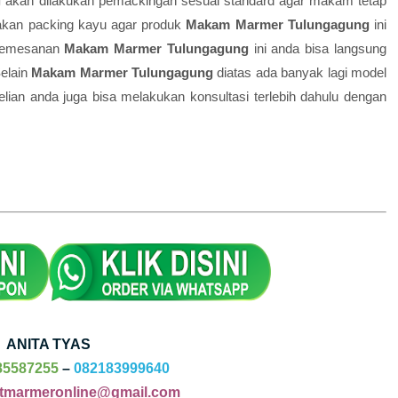
g
akan dilakukan pemackingan sesuai standard agar makam tetap
akan packing kayu agar produk
Makam Marmer Tulungagung
ini
 pemesanan
Makam Marmer Tulungagung
ini anda bisa langsung
Selain
Makam Marmer Tulungagung
diatas ada banyak lagi model
lian anda juga bisa melakukan konsultasi terlebih dahulu dengan
ANITA TYAS
85587255
–
082183999640
tmarmeronline@gmail.com