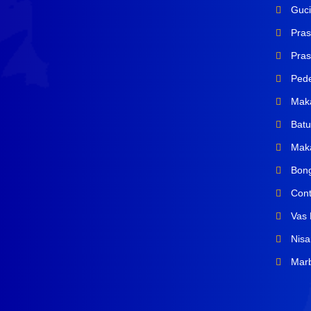
Guci
Pras
Prasa
Pede
Mak
Batu
Maka
Bong
Cont
Vas 
Nisa
Marb