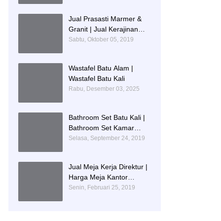
IDENTITAS PENDIDIKAN
Jual Prasasti Marmer &
Granit | Jual Kerajinan
Prasasti
Sabtu, Oktober 05, 2019
Wastafel Batu Alam |
Wastafel Batu Kali
Rabu, Desember 03, 2025
Bathroom Set Batu Kali |
Bathroom Set Kamar
Mandi Mewah
Selasa, September 24, 2019
Jual Meja Kerja Direktur |
Harga Meja Kantor
Marmer
Senin, Februari 25, 2019