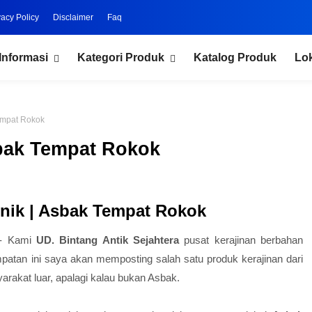
vacy Policy
Disclaimer
Faq
Informasi
Kategori Produk
Katalog Produk
Lo
empat Rokok
bak Tempat Rokok
nik | Asbak Tempat Rokok
- Kami
UD. Bintang Antik Sejahtera
pusat kerajinan berbahan
patan ini saya akan memposting salah satu produk kerajinan dari
arakat luar, apalagi kalau bukan Asbak.