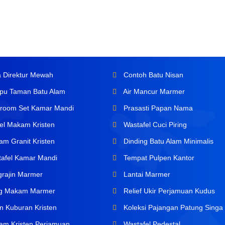
 Direktur Mewah
Contoh Batu Nisan
u Taman Batu Alam
Air Mancur Marmer
room Set Kamar Mandi
Prasasti Papan Nama
l Makam Kristen
Wastafel Cuci Piring
m Granit Kristen
Dinding Batu Alam Minimalis
afel Kamar Mandi
Tempat Pulpen Kantor
rajin Marmer
Lantai Marmer
ng Makam Marmer
Relief Ukir Perjamuan Kudus
n Kuburan Kristen
Koleksi Pajangan Patung Singa
m Kristen Perjamuan
Wastafel Pedestal