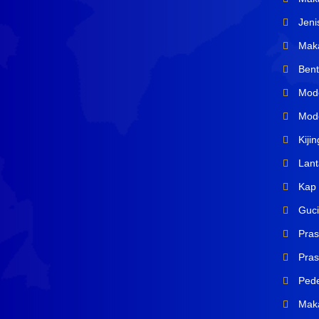
Jeni
Maka
Bent
Mode
Mode
Kiji
Lant
Kap 
Guci
Pras
Prasa
Pede
Mak