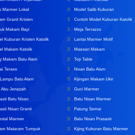
s Marmer Lokal
Model Salib Kuburan
m Granit Kristen
Contoh Model Kuburan Katolik
uk Makam Bayi
Meja Terrazzo
l Kuburan Kristen Katolik
Lantai Marmer Motif
l Makam Katolik
Maesan Makam
ng Makam Batu Alam
Top Table
ai Teraso
Nisan Batu Alam
Lampu Batu Alam
Kijingan Makam Ukir
 Abu Jenazah
Guci Marmer
asti Batu Nisan
Batu Nisan Marmer
sti Nisan Granit
Patung Semar
stal Marmer
Batu Nisan Prasasti
am Mataram Tumpuk
Kijing Kuburan Batu Marmer