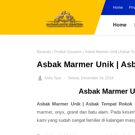
Home
Pri
Home
Beranda
Produk Souvenir
Asbak Marmer Unik | Asbak T
Asbak Marmer Unik | As
Anita Tyas
Selasa, Desember 18, 2018
Asbak Marmer U
Asbak Marmer Unik | Asbak Tempat Rokok
marmer, onyx, granit dan batu alam. Pada kesem
kami yang sudah sangat familiar di kalangan masy