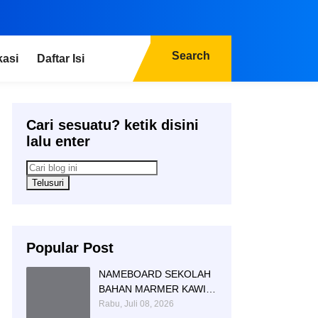
Search
kasi
Daftar Isi
Cari sesuatu? ketik disini
lalu enter
Popular Post
NAMEBOARD SEKOLAH
BAHAN MARMER KAWI
AGUNG SIMBOL DAN
Rabu, Juli 08, 2026