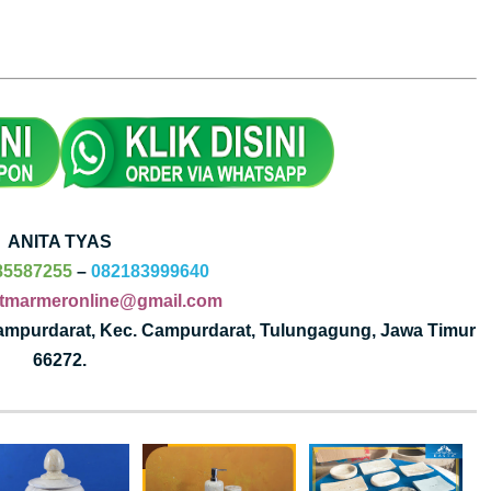
ANITA TYAS
85587255
–
082183999640
tmarmeronline@gmail.com
Campurdarat, Kec. Campurdarat, Tulungagung, Jawa Timur
66272.